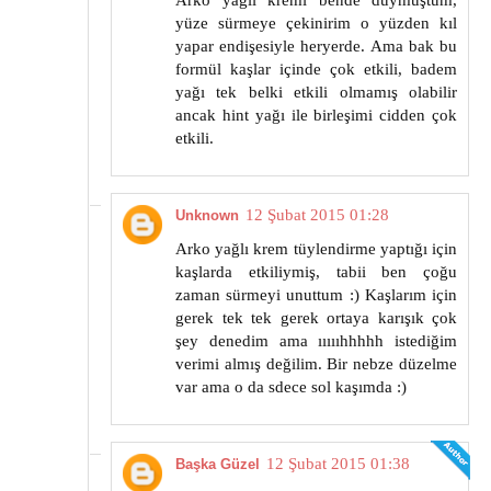
Arko yağlı kremi bende duymuştum,
yüze sürmeye çekinirim o yüzden kıl
yapar endişesiyle heryerde. Ama bak bu
formül kaşlar içinde çok etkili, badem
yağı tek belki etkili olmamış olabilir
ancak hint yağı ile birleşimi cidden çok
etkili.
12 Şubat 2015 01:28
Unknown
Arko yağlı krem tüylendirme yaptığı için
kaşlarda etkiliymiş, tabii ben çoğu
zaman sürmeyi unuttum :) Kaşlarım için
gerek tek tek gerek ortaya karışık çok
şey denedim ama ıııııhhhhh istediğim
verimi almış değilim. Bir nebze düzelme
var ama o da sdece sol kaşımda :)
12 Şubat 2015 01:38
Başka Güzel