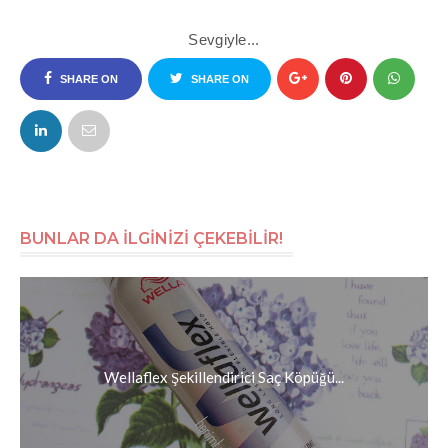
Sevgiyle...
SHARE ON
SHARE ON
FACEBOOK
TWITTER
BUNLAR DA İLGİNİZİ ÇEKEBİLİR!
Wellaflex Şekillendirici Saç Köpüğü...