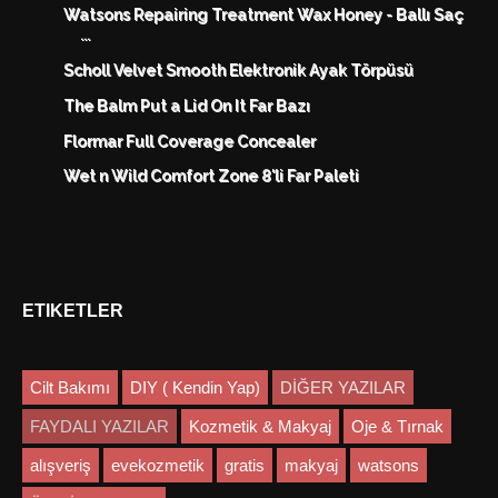
Watsons Repairing Treatment Wax Honey - Ballı Saç
...
Scholl Velvet Smooth Elektronik Ayak Törpüsü
The Balm Put a Lid On It Far Bazı
Flormar Full Coverage Concealer
Wet n Wild Comfort Zone 8'li Far Paleti
ETIKETLER
Cilt Bakımı
DIY ( Kendin Yap)
DİĞER YAZILAR
FAYDALI YAZILAR
Kozmetik & Makyaj
Oje & Tırnak
alışveriş
evekozmetik
gratis
makyaj
watsons