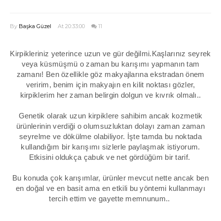
By
Başka Güzel
At 20:33:00
11
Kirpikleriniz yeterince uzun ve gür değilmi.Kaşlarınız seyrek
veya küsmüşmü o zaman bu karışımı yapmanın tam
zamanı! Ben özellikle göz makyajlarına ekstradan önem
veririm, benim için makyajın en kilit noktası gözler,
kirpiklerim her zaman belirgin dolgun ve kıvrık olmalı..
Genetik olarak uzun kirpiklere sahibim ancak kozmetik
ürünlerinin verdiği o olumsuzluktan dolayı zaman zaman
seyrelme ve dökülme olabiliyor. İşte tamda bu noktada
kullandığım bir karışımı sizlerle paylaşmak istiyorum.
Etkisini oldukça çabuk ve net gördüğüm bir tarif.
Bu konuda çok karışımlar, ürünler mevcut nette ancak ben
en doğal ve en basit ama en etkili bu yöntemi kullanmayı
tercih ettim ve gayette memnunum..