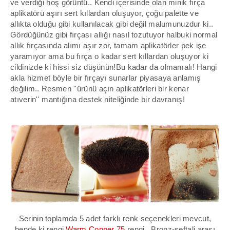
ve verdiği hoş görüntü.. Kendi içerisinde olan minik fırça
aplikatörü aşırı sert kıllardan oluşuyor, çoğu palette ve
allıkta olduğu gibi kullanılacak gibi değil malumunuzdur ki..
Gördüğünüz gibi fırçası allığı nasıl tozutuyor halbuki normal
allık fırçasında alımı aşır zor, tamam aplikatörler pek işe
yaramıyor ama bu fırça o kadar sert kıllardan oluşuyor ki
cildinizde ki hissi siz düşünün!Bu kadar da olmamalı! Hangi
akla hizmet böyle bir fırçayı sunarlar piyasaya anlamış
değilim.. Resmen ''ürünü açın aplikatörleri bir kenar
atıverin'' mantığına destek niteliğinde bir davranış!
Serinin toplamda 5 adet farklı renk seçenekleri mevcut,
bende ki rengi
Warm Copper 75
rengi.. Bronz-şeftali arası