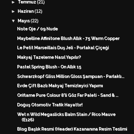
(21)
►
Temmuz
(12)
►
Haziran
(22)
▼
Mayıs
Note Oje / 09 Nude
Maybelline Affinitone Blush Allık - 75 Warm Copper
Le Petit Marseillais Duş Jeli - Portakal Çiçeği
Makyaj Tazeleme Nasıl Yapılır?
Pastel Spring Blush - On Allık 15
Schwarzkopf Gliss Million Gloss Şampuan - Parlaklı...
Evde Çift Bazlı Makyaj Temizleyici Yapımı
Oriflame Pure Colour 8'li Göz Far Paleti - Sand & ...
Doğuş Otomotiv Trafik Hayattır!
Wet n Wild Megaslicks Balm Stain / Rico Mauve
(E126)
Blog Başlık Resmi (Header) Kazananına Resim Teslimi