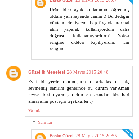
28 Mayıs 2015 20:07
Başka Güzel
Ürün biter ayak kullanımını öğrenmiş
oldum yani sayende canım :) Bu dediğin
yöntemi deniycem, hep fırçayla normal
alım yaparak kullanıyordum daha
doğrusu kullanamıyordurm! Yoksa
rengine cidden bayılıyorum, tam
rengim..
Güzellik Meselesi
28 Mayıs 2015 20:48
Evet bi yerde okumuştum o arkadaş da hiç
sevmemiş sanırım genelinde bu durum var.Aman
neyse bizi uyarmış oldun en azından biz bari
almayalım post için teşekkürler :)
Yanıtla
Yanıtlar
28 Mayıs 2015 20:55
Başka Güzel