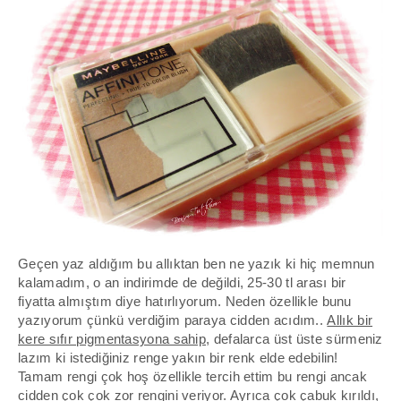
Geçen yaz aldığım bu allıktan ben ne yazık ki hiç memnun
kalamadım, o an indirimde de değildi, 25-30 tl arası bir
fiyatta almıştım diye hatırlıyorum. Neden özellikle bunu
yazıyorum çünkü verdiğim paraya cidden acıdım..
Allık bir
kere sıfır pigmentasyona sahip
, defalarca üst üste sürmeniz
lazım ki istediğiniz renge yakın bir renk elde edebilin!
Tamam rengi çok hoş özellikle tercih ettim bu rengi ancak
cidden çok çok zor rengini veriyor. Ayrıca çok çabuk kırıldı,