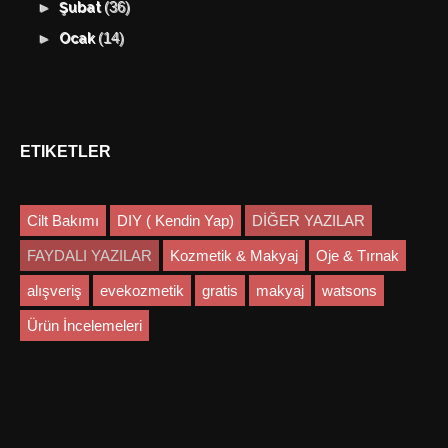
(36)
►
Şubat
(14)
►
Ocak
ETIKETLER
Cilt Bakımı
DIY ( Kendin Yap)
DİĞER YAZILAR
FAYDALI YAZILAR
Kozmetik & Makyaj
Oje & Tırnak
alışveriş
evekozmetik
gratis
makyaj
watsons
Ürün İncelemeleri