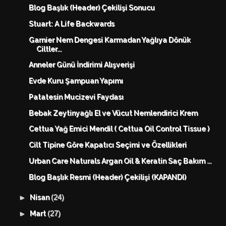
Blog Başlık (Header) Çekilişi Sonucu
Stuart: A Life Backwards
Garnier Nem Dengesi Karmadan Yağlıya Dönük
Ciltler...
Anneler Günü İndirimi Alışverişi
Evde Kuru Şampuan Yapımı
Patatesin Mucizevi Faydası
Bebak Zeytinyağlı El ve Vücut Nemlendirici Krem
Cettua Yağ Emici Mendil ( Cettua Oil Control Tissue )
Cilt Tipine Göre Kapatıcı Seçimi ve Özellikleri
Urban Care Naturals Argan Oil & Keratin Saç Bakım ...
Blog Başlık Resmi (Header) Çekilişi (KAPANDI)
(24)
►
Nisan
(27)
►
Mart