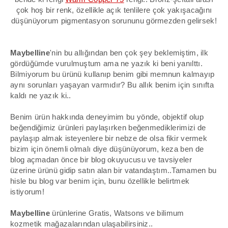
çok hoş bir renk, özellikle açık tenlilere çok yakışacağını
düşünüyorum pigmentasyon sorununu görmezden gelirsek!
Maybelline
'nin bu allığından ben çok şey beklemiştim, ilk
gördüğümde vurulmuştum ama ne yazık ki beni yanılttı.
Bilmiyorum bu ürünü kullanıp benim gibi memnun kalmayıp
aynı sorunları yaşayan varmıdır? Bu allık benim için sınıfta
kaldı ne yazık ki..
Benim ürün hakkında deneyimim bu yönde, objektif olup
beğendiğimiz ürünleri paylaşırken beğenmediklerimizi de
paylaşıp almak isteyenlere bir nebze de olsa fikir vermek
bizim için önemli olmalı diye düşünüyorum, keza ben de
blog açmadan önce bir blog okuyucusu ve tavsiyeler
üzerine ürünü gidip satın alan bir vatandaştım..Tamamen bu
hisle bu blog var benim için, bunu özellikle belirtmek
istiyorum!
Maybelline
ürünlerine
Gratis
,
Watsons
ve bilimum
kozmetik mağazalarından ulaşabilirsiniz..