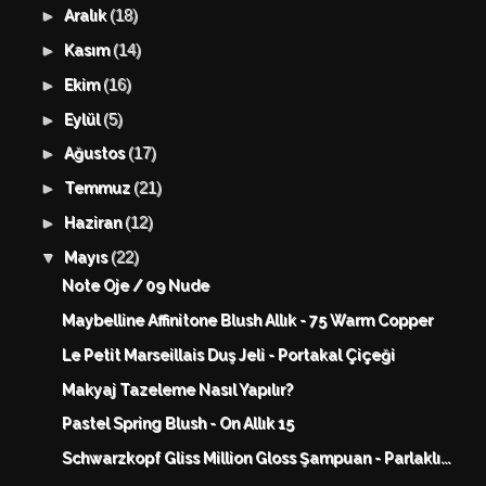
(18)
►
Aralık
(14)
►
Kasım
(16)
►
Ekim
(5)
►
Eylül
(17)
►
Ağustos
(21)
►
Temmuz
(12)
►
Haziran
(22)
▼
Mayıs
Note Oje / 09 Nude
Maybelline Affinitone Blush Allık - 75 Warm Copper
Le Petit Marseillais Duş Jeli - Portakal Çiçeği
Makyaj Tazeleme Nasıl Yapılır?
Pastel Spring Blush - On Allık 15
Schwarzkopf Gliss Million Gloss Şampuan - Parlaklı...