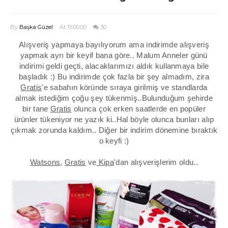
By
Başka Güzel
At 15:00:00
30
Alışveriş yapmaya bayılıyorum ama indirimde alışveriş
yapmak ayrı bir keyif bana göre.. Malum Anneler günü
indirimi geldi geçti, alacaklarımızı aldık kullanmaya bile
başladık :) Bu indirimde çok fazla bir şey almadım, zira
Gratis
'e sabahın köründe sıraya girilmiş ve standlarda
almak istediğim çoğu şey tükenmiş..Bulunduğum şehirde
bir tane
Gratis
olunca çok erken saatlerde en popüler
ürünler tükeniyor ne yazık ki..Hal böyle olunca bunları alıp
çıkmak zorunda kaldım.. Diğer bir indirim dönemine bıraktık
o keyfi :)
Watsons
,
Gratis
ve
Kipa
'dan alışverişlerim oldu..