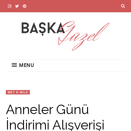
MENU
WET N WILD
Anneler Günü
İndirimi Alışverişi