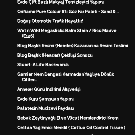
Evde Çift Bazlı Makyaj Temizleyici Yapımı
Oriflame Pure Colour 8'li Göz Far Paleti - Sand & ...
Doğuş Otomotiv Trafik Hayattır!
Wet n Wild Megaslicks Balm Stain / Rico Mauve
(E126)
Blog Başlık Resmi (Header) Kazananına Resim Teslimi
Blog Başlık (Header) Çekilişi Sonucu
Stuart: A Life Backwards
Garnier Nem Dengesi Karmadan Yağlıya Dönük
Ciltler...
Anneler Günü İndirimi Alışverişi
Evde Kuru Şampuan Yapımı
Patatesin Mucizevi Faydası
Bebak Zeytinyağlı El ve Vücut Nemlendirici Krem
Cettua Yağ Emici Mendil ( Cettua Oil Control Tissue )