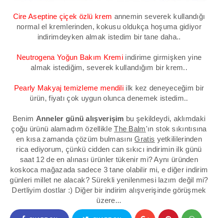
Cire Aseptine çiçek özlü krem
annemin severek kullandığı
normal el kremlerinden, kokusu oldukça hoşuma gidiyor
indirimdeyken almak istedim bir tane daha..
Neutrogena Yoğun Bakım Kremi
indirime girmişken yine
almak istediğim, severek kullandığım bir krem..
Pearly Makyaj temizleme mendili
ilk kez deneyeceğim bir
ürün, fiyatı çok uygun olunca denemek istedim..
Benim
Anneler günü alışverişim
bu şekildeydi, aklımdaki
çoğu ürünü alamadım özellikle
The Balm
'ın stok sıkıntısına
en kısa zamanda çözüm bulmasını
Gratis
yetkililerinden
rica ediyorum, çünkü cidden can sıkıcı indirimin ilk günü
saat 12 de en alınası ürünler tükenir mi? Aynı üründen
koskoca mağazada sadece 3 tane olabilir mi, e diğer indirim
günleri millet ne alacak? Sürekli yenilenmesi lazım değil mi?
Dertliyim dostlar :) Diğer bir indirim alışverişinde görüşmek
üzere...