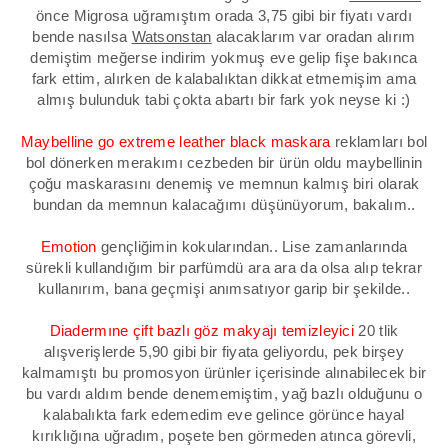
önce Migrosa uğramıştım orada 3,75 gibi bir fiyatı vardı
bende nasılsa
Watsonstan
alacaklarım var oradan alırım
demiştim meğerse indirim yokmuş eve gelip fişe bakınca
fark ettim, alırken de kalabalıktan dikkat etmemişim ama
almış bulunduk tabi çokta abartı bir fark yok neyse ki :)
Maybelline
go extreme leather black maskara
reklamları bol
bol dönerken merakımı cezbeden bir ürün oldu maybellinin
çoğu maskarasını denemiş ve memnun kalmış biri olarak
bundan da memnun kalacağımı düşünüyorum, bakalım..
Emotion
gençliğimin kokularından.. Lise zamanlarında
sürekli kullandığım bir parfümdü ara ara da olsa alıp tekrar
kullanırım, bana geçmişi anımsatıyor garip bir şekilde..
Diadermıne çift bazlı göz makyajı temizleyici
20 tlik
alışverişlerde 5,90 gibi bir fiyata geliyordu, pek birşey
kalmamıştı bu promosyon ürünler içerisinde alınabilecek bir
bu vardı aldım bende denememiştim, yağ bazlı olduğunu o
kalabalıkta fark edemedim eve gelince görünce hayal
kırıklığına uğradım, poşete ben görmeden atınca görevli,