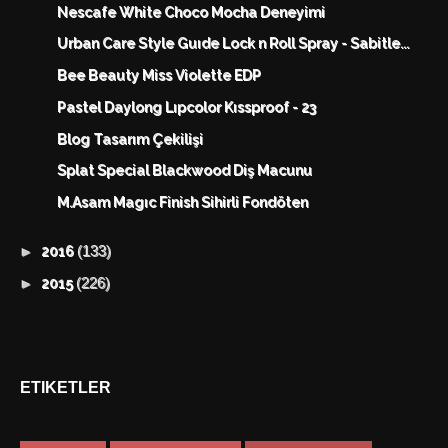
Nescafe White Choco Mocha Deneyimi
Urban Care Style Guıde Lock n Roll Spray - Sabitle...
Bee Beauty Miss Violette EDP
Pastel Daylong Lıpcolor Kıssproof - 23
Blog Tasarım Çekilişi
Splat Special Blackwood Diş Macunu
M.Asam Magıc Finish Sihirli Fondöten
(133)
►
2016
(226)
►
2015
ETIKETLER