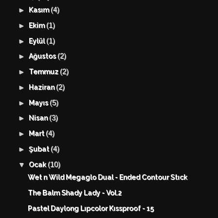
(4)
►
Kasım
(1)
►
Ekim
(1)
►
Eylül
(2)
►
Ağustos
(2)
►
Temmuz
(2)
►
Haziran
(5)
►
Mayıs
(3)
►
Nisan
(4)
►
Mart
(4)
►
Şubat
(10)
▼
Ocak
Wet n Wild Megaglo Dual - Ended Contour Stıck
The Balm Shady Lady - Vol.2
Pastel Daylong Lıpcolor Kıssproof - 15