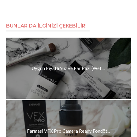
BUNLAR DA İLGİNİZİ ÇEKEBİLİR!
Uygun Fiyatlı Yüz ve Far Bazı (Wet ...
Farmasi VFX Pro Camera Ready Fondöt...