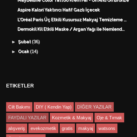
Maybelline Color Tattoo Krem Far - On And On Bronze
Aspire Kalori Yaktırıcı Hafif Gazlı İçecek
L'Oréal Paris Üç Etkili Kusursuz Makyaj Temizleme ...
Dermokil Kil Etkili Maske / Argan Yağı ile Nemlend...
(36)
►
Şubat
(14)
►
Ocak
ETIKETLER
Cilt Bakımı
DIY ( Kendin Yap)
DİĞER YAZILAR
FAYDALI YAZILAR
Kozmetik & Makyaj
Oje & Tırnak
alışveriş
evekozmetik
gratis
makyaj
watsons