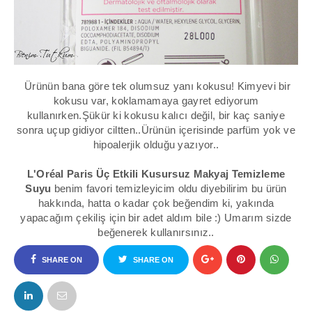
Ürünün bana göre tek olumsuz yanı kokusu! Kimyevi bir
kokusu var, koklamamaya gayret ediyorum
kullanırken.Şükür ki kokusu kalıcı değil, bir kaç saniye
sonra uçup gidiyor ciltten..Ürünün içerisinde parfüm yok ve
hipoalerjik olduğu yazıyor..
L'Oréal Paris Üç Etkili Kusursuz Makyaj Temizleme
Suyu
benim favori temizleyicim oldu diyebilirim bu ürün
hakkında, hatta o kadar çok beğendim ki, yakında
yapacağım çekiliş için bir adet aldım bile :) Umarım sizde
beğenerek kullanırsınız..
SHARE ON
SHARE ON
FACEBOOK
TWITTER