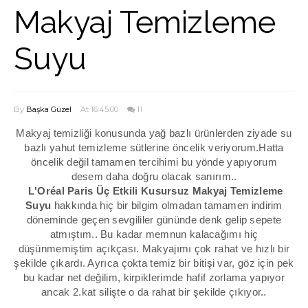
Makyaj Temizleme
Suyu
By
Başka Güzel
At 16:45:00
11
Makyaj temizliği konusunda yağ bazlı ürünlerden ziyade su
bazlı yahut temizleme sütlerine öncelik veriyorum.Hatta
öncelik değil tamamen tercihimi bu yönde yapıyorum
desem daha doğru olacak sanırım..
L'Oréal Paris Üç Etkili Kusursuz Makyaj Temizleme
Suyu
hakkında hiç bir bilgim olmadan tamamen indirim
döneminde geçen sevgililer gününde denk gelip sepete
atmıştım.. Bu kadar memnun kalacağımı hiç
düşünmemiştim açıkçası. Makyajımı çok rahat ve hızlı bir
şekilde çıkardı. Ayrıca çokta temiz bir bitişi var, göz için pek
bu kadar net değilim, kirpiklerimde hafif zorlama yapıyor
ancak 2.kat silişte o da rahat bir şekilde çıkıyor..