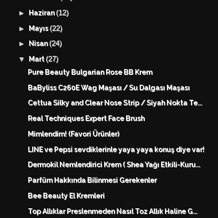
(12)
►
Haziran
(22)
►
Mayıs
(24)
►
Nisan
(27)
▼
Mart
Pure Beauty Bulgarian Rose BB Krem
BaByliss C260E Wag Maşası / Su Dalgası Maşası
Cettua Silky and Clear Nose Strip / Siyah Nokta Te...
Real Techniques Expert Face Brush
Mimlendim! (Favori Ürünler)
LINE ve Pepsi sevdiklerinle yaya yaya konuş diye var!
Dermokil Nemlendirici Krem ( Shea Yağı Etkili-Kuru...
Parfüm Hakkında Bilinmesi Gerekenler
Bee Beauty El Kremleri
Top Allıklar Preslenmeden Nasıl Toz Allık Haline G...