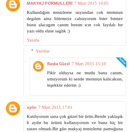
MAKYAJ FORMULLERİ
7 Mart 2015 14:05
Kullandığım temizleme suyundan cok memnun
degılım ama bitirmeye calısıyorum bıter bıtmez
bunu alacagım canım benım ıcın cok faydalı bır
yazı oldu elıne saglık :)
Yanıtla
Yanıtlar
7 Mart 2015 15:10
Başka Güzel
Fikir olduysa ne mutlu bana canım,
umuyorum ki sende memnun kalıcaksın,
teşekkür ederim :)
aylin
7 Mart 2015 17:01
Katılıyorum sana çok güzel bir ürün.Bende yaklaşık
6 aydır bu ürünü kullanıyorum ve bana hiç bir
zararı olmadı.Bir gün makyaj temizleme pamuğuna