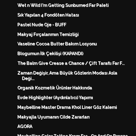
Wet n Wild I'm Getting Sunburned Far Paleti
Sık Yapılan 4 Fondöten Hatası
Pastel Nude Oje - BUFF
Makyaj Fırçalarımın Temizliği
Vaseline Cocoa Butter Bakım Losyonu
Blogumun İlk Çekilişi (KAPANDI)
The Balm Give Crease a Chance / Çift Taraflı Far F...
Zaman Değişir, Ama Büyük Gözlerin Modası Asla
Deği...
Organik Kozmetik Ürünler Hakkında
Evde Highlighter (Aydınlatıcı) Yapımı
Maybelline Master Drama Khol Liner Göz Kalemi
Makyajla Uyumanın Cilde Zararları
AGORA