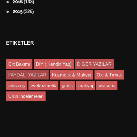
(133)
►
2016
(226)
►
2015
ETIKETLER
Cilt Bakımı
DIY ( Kendin Yap)
DİĞER YAZILAR
FAYDALI YAZILAR
Kozmetik & Makyaj
Oje & Tırnak
alışveriş
evekozmetik
gratis
makyaj
watsons
Ürün İncelemeleri