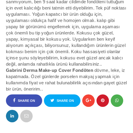
sanmıyorum, ben 9 saat kadar cildimde fondöteni tuttuğum
için evet kalıcılığı beni tatmin etti diyebilirim. Tek püf noktası
uygulaması. Yoğun kapatıcı bir ürün olduğu için,
uygulaması oldukça hafif ve homojen olmalı. kalıp gibi
yapay bir görünümü engellemek için, uygulama aşaması
çok önemli bu tip yoğun ürünlerde. Kokusu çok güzel,
yapay, kimyasal bir kokusu yok. Uygularken ben keyif
alıyorum açıkçası, biliyorsunuz, kullandığım ürünlerin güzel
kokması benim için çok önemli. Koku hassasiyeti olanlar
içinse şunu söyleyebilirim, kokusu evet güzel ancak kalıcı
değil, anlamda rahatlıkla ürünü kullanabilirsiniz..
Gabrini Derma Make-up Cover Fondöten
dövme, leke, iz
kapatmada. Özel günlerde porselen makyaj yapmak için
kullanımda fiyat ve rahat bulunabilirlik açısından gayet güzel
bir ürün, öneririm..
SHARE ON
SHARE ON
FACEBOOK
TWITTER