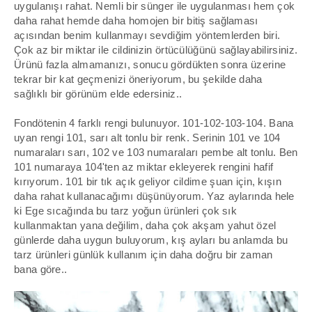
uygulanışı rahat. Nemli bir sünger ile uygulanması hem çok
daha rahat hemde daha homojen bir bitiş sağlaması
açısından benim kullanmayı sevdiğim yöntemlerden biri.
Çok az bir miktar ile cildinizin örtücülüğünü sağlayabilirsiniz.
Ürünü fazla almamanızı, sonucu gördükten sonra üzerine
tekrar bir kat geçmenizi öneriyorum, bu şekilde daha
sağlıklı bir görünüm elde edersiniz..
Fondötenin 4 farklı rengi bulunuyor.
101-102-103-104
. Bana
uyan rengi
101,
sarı alt tonlu bir renk. Serinin
101
ve
104
numaraları sarı,
102
ve
103
numaraları pembe alt tonlu. Ben
101
numaraya 104'ten az miktar ekleyerek rengini hafif
kırıyorum. 101 bir tık açık geliyor cildime şuan için, kışın
daha rahat kullanacağımı düşünüyorum. Yaz aylarında hele
ki Ege sıcağında bu tarz yoğun ürünleri çok sık
kullanmaktan yana değilim, daha çok akşam yahut özel
günlerde daha uygun buluyorum, kış ayları bu anlamda bu
tarz ürünleri günlük kullanım için daha doğru bir zaman
bana göre..