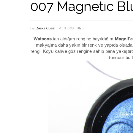
007 Magnetıc Bl
By
Başka Güzel
At 11:16:00
31
Watsons
Magnif'
'tan aldığım rengine bayıldığım
makyajına daha yakın bir renk ve yapıda olsada
rengi. Koyu kahve göz rengine sahip bana yakıştırdı
tonudur bu 