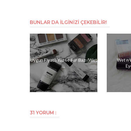
BUNLAR DA İLGİNİZİ ÇEKEBİLİR!
Uygun Fiyatlı Yüz ve Far Bazı (Wet
Wet n 
...
Ey
31 YORUM :