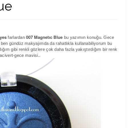
ue
eyes
007 Magnetıc Blue
farlardan
bu yazımın konuğu. Gece
 ben gündüz makyajımda da rahatlıkla kullanabiliyorum bu
ğım gibi renkli gözlere çok daha fazla yakıştırdığım bir renk
lacivert-gece mavisi..