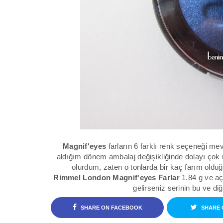
Magnif'eyes
farların 6 farklı renk seçeneği mev
aldığım dönem ambalaj değişikliğinde dolayı çok 
olurdum, zaten o tonlarda bir kaç farım oldu
Rimmel London Magnif'eyes Farlar
1.84 g ve aç
gelirseniz serinin bu ve di
SHARE ON FACEBOOK
SHARE 