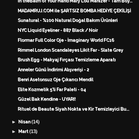
In theBalm of Your Hand Mary Lou Manizer - Tam Boy...
MADAMRUJ.COM ile ŞARTSIZ BOMBA HEDİYE ÇEKİLİŞİ
Sunatural - %100 Natural Doğal Bakım Ürünleri
NYC Liquid Eyeliner - 887 Black / Noir
Flormar Full Color Oje - İmaginary World FC16
Rimmel London Scandaleyes Likit Far - Slate Grey
Brush Egg - Makyaj Fırçası Temizleme Aparatı
Anneler Günü İndirimi Alışverişi - 2
Benri Asetonsuz Oje Çıkarıcı Mendil
Elite Kozmetik 5'li Far Paleti - 04
Güzel Bak Kendine - UYARI!
Rituel de Beaute Siyah Nokta ve Kir Temizleyici Bu...
(14)
►
Nisan
(13)
►
Mart