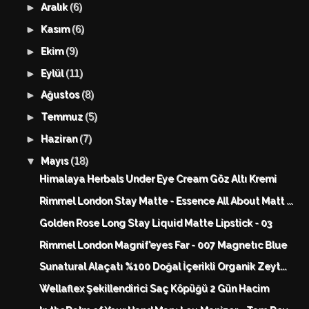
(6)
►
Aralık
(6)
►
Kasım
(9)
►
Ekim
(11)
►
Eylül
(8)
►
Ağustos
(5)
►
Temmuz
(7)
►
Haziran
(18)
▼
Mayıs
Himalaya Herbals Under Eye Cream Göz Altı Kremi
Rimmel London Stay Matte - Essence All About Matt ...
Golden Rose Long Stay Liquid Matte Lipstick - 03
Rimmel London Magnif'eyes Far - 007 Magnetıc Blue
Sunatural Alaçatı %100 Doğal İçerikli Organik Zeyt...
Wellaflex Şekillendirici Saç Köpüğü 2 Gün Hacim