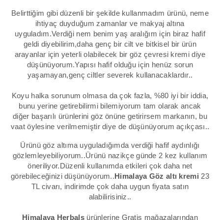
Belirttiğim gibi düzenli bir şekilde kullanmadım ürünü, neme
ihtiyaç duyduğum zamanlar ve makyaj altına
uyguladım.Verdiği nem benim yaş aralığım için biraz hafif
geldi diyebilirim,daha genç bir cilt ve bitkisel bir ürün
arayanlar için yeterli olabilecek bir göz çevresi kremi diye
düşünüyorum.Yapısı hafif olduğu için henüz sorun
yaşamayan,genç ciltler severek kullanacaklardır..
Koyu halka sorunum olmasa da çok fazla, %80 iyi bir iddia,
bunu yerine getirebilirmi bilemiyorum tam olarak ancak
diğer başarılı ürünlerini göz önüne getirirsem markanın, bu
vaat öylesine verilmemiştir diye de düşünüyorum açıkçası..
Ürünü göz altıma uyguladığımda verdiği hafif aydınlığı
gözlemleyebiliyorum..Ürünü nazikçe günde 2 kez kullanım
öneriliyor.Düzenli kullanımda etkileri çok daha net
görebileceğinizi düşünüyorum..
Himalaya Göz altı kremi
23
TL civarı, indirimde çok daha uygun fiyata satın
alabilirisiniz..
Himalaya Herbals
ürünlerine
Gratis
mağazalarından