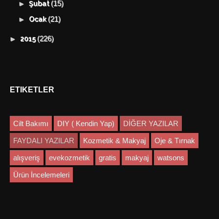
(15)
►
Şubat
(21)
►
Ocak
(226)
►
2015
ETIKETLER
Cilt Bakımı
DIY ( Kendin Yap)
DİĞER YAZILAR
FAYDALI YAZILAR
Kozmetik & Makyaj
Oje & Tırnak
alışveriş
evekozmetik
gratis
makyaj
watsons
Ürün İncelemeleri