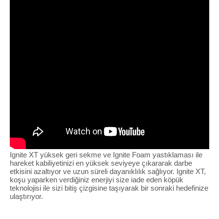
Ignite XT yüksek geri sekme ve Ignite Foam yastıklaması ile
hareket kabiliyetinizi en yüksek seviyeye çıkararak darbe
etkisini azaltıyor ve uzun süreli dayanıklılık sağlıyor. Ignite XT,
koşu yaparken verdiğiniz enerjiyi size iade eden köpük
teknolojisi ile sizi bitiş çizgisine taşıyarak bir sonraki hedefinize
ulaştırıyor.