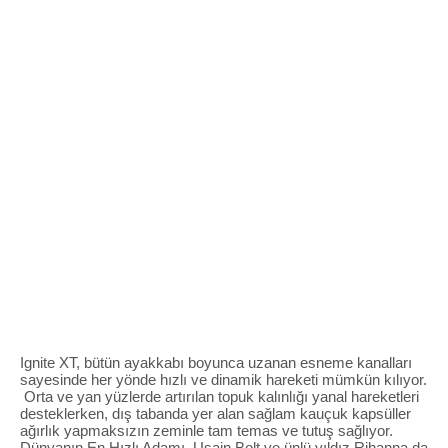
Ignite XT, bütün ayakkabı boyunca uzanan esneme kanalları
sayesinde her yönde hızlı ve dinamik hareketi mümkün kılıyor.
Orta ve yan yüzlerde artırılan topuk kalınlığı yanal hareketleri
desteklerken, dış tabanda yer alan sağlam kauçuk kapsüller
ağırlık yapmaksızın zeminle tam temas ve tutuş sağlıyor.
Dünyanın En Hızlı Adamı Usain Bolt ve ünlü yıldız Rihanna da