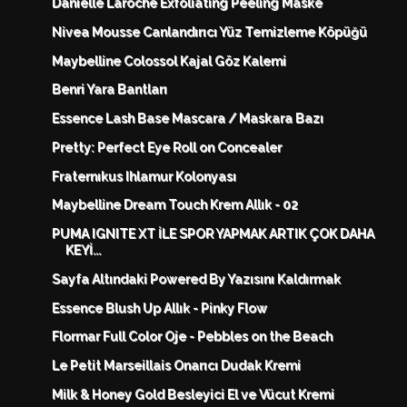
Danielle Laroche Exfolıatıng Peeling Maske
Nivea Mousse Canlandırıcı Yüz Temizleme Köpüğü
Maybelline Colossol Kajal Göz Kalemi
Benri Yara Bantları
Essence Lash Base Mascara / Maskara Bazı
Pretty: Perfect Eye Roll on Concealer
Fraternıkus Ihlamur Kolonyası
Maybelline Dream Touch Krem Allık - 02
PUMA IGNITE XT İLE SPOR YAPMAK ARTIK ÇOK DAHA
KEYİ...
Sayfa Altındaki Powered By Yazısını Kaldırmak
Essence Blush Up Allık - Pinky Flow
Flormar Full Color Oje - Pebbles on the Beach
Le Petit Marseillais Onarıcı Dudak Kremi
Milk & Honey Gold Besleyici El ve Vücut Kremi