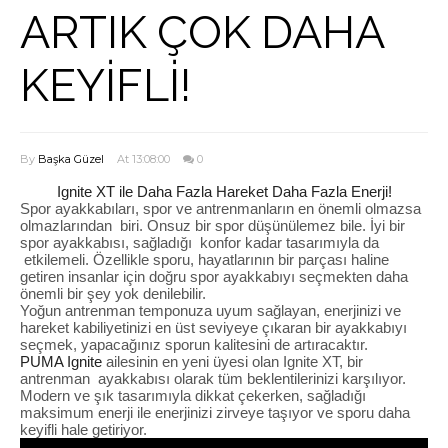
ARTIK ÇOK DAHA
KEYİFLİ!
By
Başka Güzel
At 13:08:00
0
Ignite XT ile Daha Fazla Hareket Daha Fazla Enerji!
Spor ayakkabıları, spor ve antrenmanların en önemli olmazsa
olmazlarından biri. Onsuz bir spor düşünülemez bile. İyi bir
spor ayakkabısı, sağladığı konfor kadar tasarımıyla da
etkilemeli. Özellikle sporu, hayatlarının bir parçası haline
getiren insanlar için doğru spor ayakkabıyı seçmekten daha
önemli bir şey yok denilebilir.
Yoğun antrenman temponuza uyum sağlayan, enerjinizi ve
hareket kabiliyetinizi en üst seviyeye çıkaran bir ayakkabıyı
seçmek, yapacağınız sporun kalitesini de artıracaktır.
PUMA Ignite
ailesinin en yeni üyesi olan Ignite XT, bir
antrenman ayakkabısı olarak tüm beklentilerinizi karşılıyor.
Modern ve şık tasarımıyla dikkat çekerken, sağladığı
maksimum enerji ile enerjinizi zirveye taşıyor ve sporu daha
keyifli hale getiriyor.