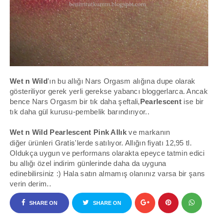
Wet n Wild
'ın bu allığı
Nars Orgasm
alığına dupe olarak
gösteriliyor gerek yerli gerekse yabancı bloggerlarca. Ancak
bence
Nars Orgasm
bir tık daha şeftali,
Pearlescent
ise bir
tık daha gül kurusu-pembelik barındırıyor..
Wet n Wild
Pearlescent Pink Allık
ve markanın
Gratis
diğer
ürünleri
'lerde satılıyor. Allığın fiyatı 12,95 tl.
Oldukça uygun ve performans olarakta epeyce tatmin edici
bu allığı özel indirim günlerinde daha da uyguna
edinebilirsiniz :) Hala satın almamış olanınız varsa bir şans
verin derim..
SHARE ON
SHARE ON