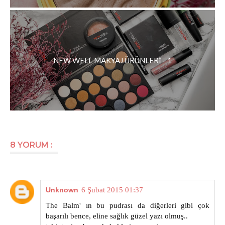
NEW WELL MAKYAJ ÜRÜNLERİ - 1
8 YORUM :
Unknown
6 Şubat 2015 01:37
The Balm' ın bu pudrası da diğerleri gibi çok
başarılı bence, eline sağlık güzel yazı olmuş..