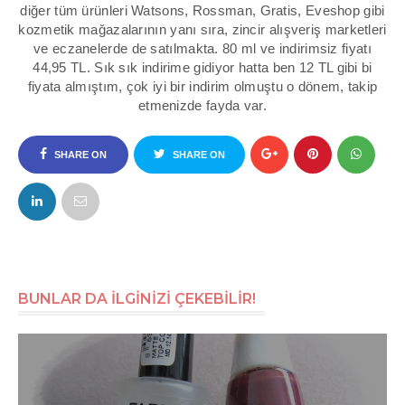
diğer tüm ürünleri
Watsons
,
Rossman
,
Gratis, Eveshop
gibi
kozmetik mağazalarının yanı sıra, zincir alışveriş marketleri
ve eczanelerde de satılmakta. 80 ml ve indirimsiz fiyatı
44,95 TL. Sık sık indirime gidiyor hatta ben 12 TL gibi bi
fiyata almıştım, çok iyi bir indirim olmuştu o dönem, takip
etmenizde fayda var.
SHARE ON
SHARE ON
FACEBOOK
TWITTER
BUNLAR DA İLGİNİZİ ÇEKEBİLİR!