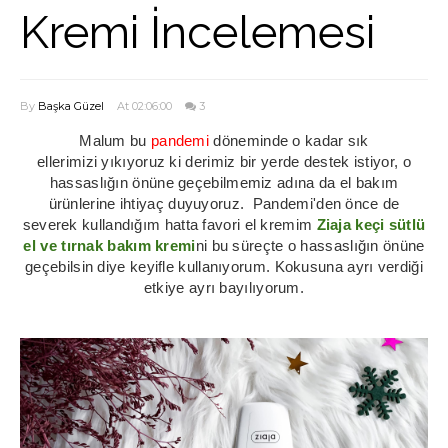
Kremi İncelemesi
By
Başka Güzel
At 02:06:00
3
Malum bu
pandemi
döneminde o kadar sık
ellerimizi
yıkıyoruz ki derimiz bir yerde destek istiyor, o
hassaslığın önüne geçebilmemiz adına da el bakım
ürünlerine ihtiyaç duyuyoruz. Pandemi'den önce de
severek kullandığım hatta favori el kremim
Ziaja keçi sütlü
el ve tırnak bakım kremi
ni bu süreçte o hassaslığın önüne
geçebilsin diye keyifle kullanıyorum. Kokusuna ayrı verdiği
etkiye ayrı bayılıyorum.