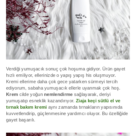
Verdiği yumuşacık sonuç çok hoşuma gidiyor. Ürün gayet
hızlı emiliyor, ellerinizde o
yapış yapış his oluşmuyor.
Kremi
ellerime daha çok gece yatarken sürmeyi tercih
ediyorum, sabaha yumuşacık ellerle uyanmak çok hoş.
Krem
cilde y
oğun
nemlendirme
sağlayarak, deriyi
yumuşatıp esneklik kazandırıyor.
Ziaja keçi sütlü el ve
tırnak bakım kremi
aynı zamanda tırnakların yapısınıda
kuvvetlendirip, güçlenmesine yardımcı oluyor. Bu özelliğide
gayet başarılı.