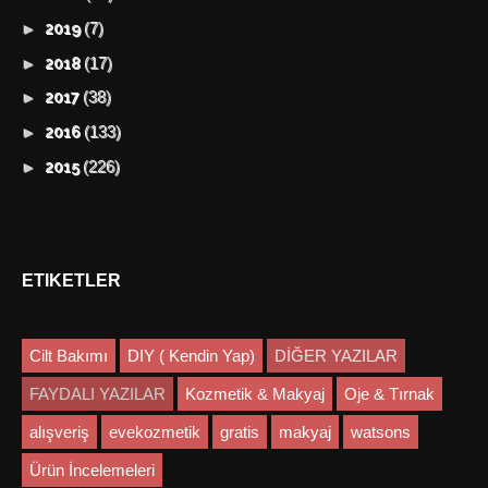
(7)
►
2019
(17)
►
2018
(38)
►
2017
(133)
►
2016
(226)
►
2015
ETIKETLER
Cilt Bakımı
DIY ( Kendin Yap)
DİĞER YAZILAR
FAYDALI YAZILAR
Kozmetik & Makyaj
Oje & Tırnak
alışveriş
evekozmetik
gratis
makyaj
watsons
Ürün İncelemeleri