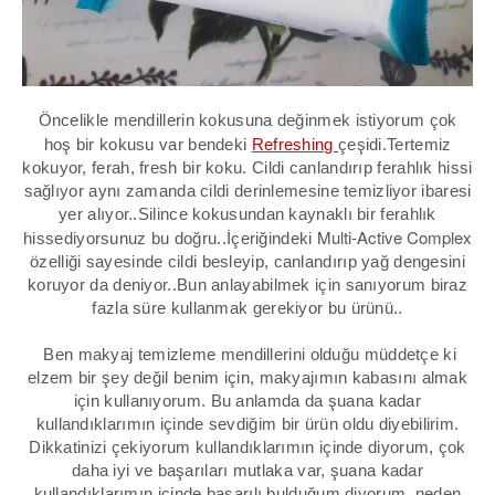
Öncelikle mendillerin kokusuna değinmek istiyorum çok
hoş bir kokusu var bendeki
Refreshing
çeşidi.Tertemiz
kokuyor, ferah, fresh bir koku. Cildi canlandırıp ferahlık hissi
sağlıyor aynı zamanda cildi derinlemesine temizliyor ibaresi
yer alıyor..Silince kokusundan kaynaklı bir ferahlık
Multi-Active Complex
hissediyorsunuz bu doğru..İçeriğindeki
özelliği sayesinde cildi besleyip, canlandırıp yağ dengesini
koruyor da deniyor..Bun anlayabilmek için sanıyorum biraz
fazla süre kullanmak gerekiyor bu ürünü..
Ben makyaj temizleme mendillerini olduğu müddetçe ki
elzem bir şey değil benim için, makyajımın kabasını almak
için kullanıyorum. Bu anlamda da şuana kadar
kullandıklarımın içinde sevdiğim bir ürün oldu diyebilirim.
Dikkatinizi çekiyorum kullandıklarımın içinde diyorum, çok
daha iyi ve başarıları mutlaka var, şuana kadar
kullandıklarımın içinde başarılı bulduğum diyorum, neden