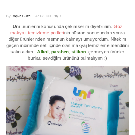
By
Başka Güzel
At 13:15:00
9
Uni
ürünlerini konusunda çekimserim diyebilirim.
Göz
makyajı temizleme pedleri
nin hüsran sonucundan sonra
diğer ürünlerinden memnun kalmayı umuyordum. Nitekim
geçen indirimde seti içinde olan makyaj temizleme mendilini
satın aldım..
Alkol, paraben, silikon
içermeyen ürünler
bunlar, sevdiğim ürününü bulmalıyım :)