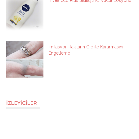
Nivea Q10 Plus Sıkılaştırıcı Vücut Losyonu
İmitasyon Takıların Oje ile Kararmasını
Engelleme
İZLEYİCİLER