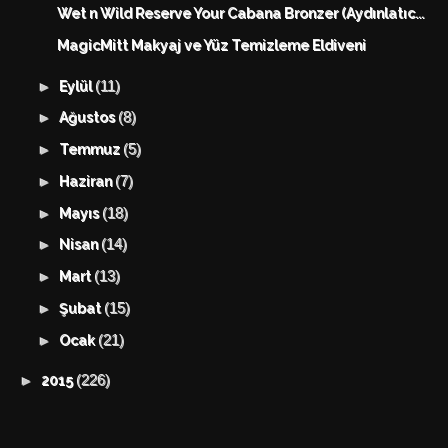
Wet n Wild Reserve Your Cabana Bronzer (Aydınlatıc...
MagicMitt Makyaj ve Yüz Temizleme Eldiveni
(11)
►
Eylül
(8)
►
Ağustos
(5)
►
Temmuz
(7)
►
Haziran
(18)
►
Mayıs
(14)
►
Nisan
(13)
►
Mart
(15)
►
Şubat
(21)
►
Ocak
(226)
►
2015