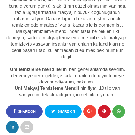
bunu diyorum çünkü ıslaklığının güzel olmasının yanında,
fazla uğraştırmadan makyajın büyük çoğunluğunun
kabasını alıyor. Daha ıslağını da kullanmıştım ancak,
temizlemede maalesef yarısı kadar bile iş görmemişti.
Makyaj temizleme mendilinden fazla ne beklenir ki
demeyin, sadece makyaj temizleme mendilleriyle makyajını
temizleyip yaşayan insanlar var, onların kullandıkları ne
denli başarılı tabi kullanmadan bilebilmek pek mümkün
değil..
Uni temizleme mendillerin
i ben genel anlamda sevdim,
denemeye denk geldikçe farklı ürünleri deneyimlemeye
devam ediyorum, bakalım..
Uni Makyaj Temizleme Mendili
nin fiyatı 10 tl civarı
sanıyorum tek almadığım için net bilemiyorum..
SHARE ON
SHARE ON
FACEBOOK
TWITTER