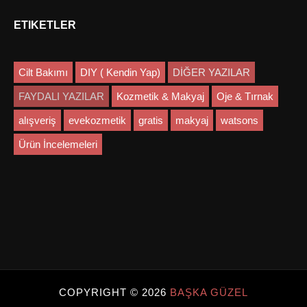
ETIKETLER
Cilt Bakımı
DIY ( Kendin Yap)
DİĞER YAZILAR
FAYDALI YAZILAR
Kozmetik & Makyaj
Oje & Tırnak
alışveriş
evekozmetik
gratis
makyaj
watsons
Ürün İncelemeleri
COPYRIGHT ©
2026
BAŞKA GÜZEL