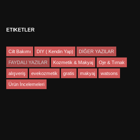
ETIKETLER
Cilt Bakımı
DIY ( Kendin Yap)
DİĞER YAZILAR
FAYDALI YAZILAR
Kozmetik & Makyaj
Oje & Tırnak
alışveriş
evekozmetik
gratis
makyaj
watsons
Ürün İncelemeleri