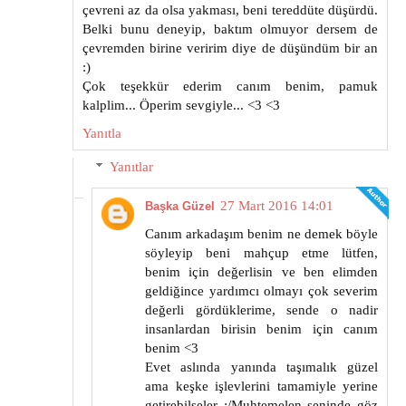
çevreni az da olsa yakması, beni tereddüte düşürdü.
Belki bunu deneyip, baktım olmuyor dersem de
çevremden birine veririm diye de düşündüm bir an
:)
Çok teşekkür ederim canım benim, pamuk
kalplim... Öperim sevgiyle... <3 <3
Yanıtla
Yanıtlar
27 Mart 2016 14:01
Başka Güzel
Canım arkadaşım benim ne demek böyle
söyleyip beni mahçup etme lütfen,
benim için değerlisin ve ben elimden
geldiğince yardımcı olmayı çok severim
değerli gördüklerime, sende o nadir
insanlardan birisin benim için canım
benim <3
Evet aslında yanında taşımalık güzel
ama keşke işlevlerini tamamiyle yerine
getirebilseler :/Muhtemelen seninde göz