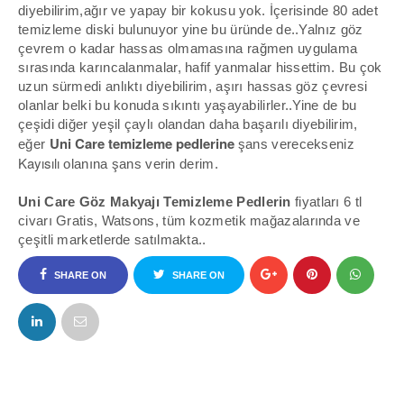
diyebilirim,ağır ve yapay bir kokusu yok. İçerisinde 80 adet
temizleme diski bulunuyor yine bu üründe de..Yalnız göz
çevrem o kadar hassas olmamasına rağmen uygulama
sırasında karıncalanmalar, hafif yanmalar hissettim. Bu çok
uzun sürmedi anlıktı diyebilirim, aşırı hassas göz çevresi
olanlar belki bu konuda sıkıntı yaşayabilirler..Yine de bu
çeşidi diğer yeşil çaylı olandan daha başarılı diyebilirim,
Uni Care temizleme pedlerine
eğer
şans verecekseniz
Kayısılı
olanına şans verin derim.
Uni Care Göz Makyajı Temizleme Pedlerin
fiyatları 6 tl
civarı
Gratis, Watsons
, tüm kozmetik mağazalarında ve
çeşitli marketlerde satılmakta..
SHARE ON
SHARE ON
FACEBOOK
TWITTER