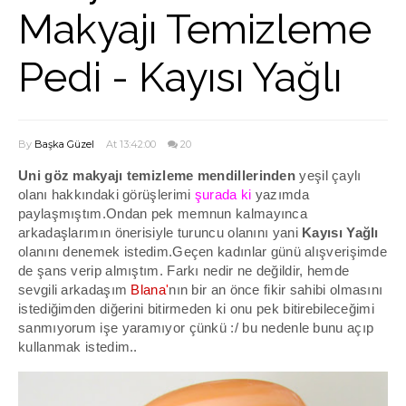
Makyajı Temizleme
Pedi - Kayısı Yağlı
By
Başka Güzel
At 13:42:00
20
Uni göz makyajı temizleme mendillerinden
yeşil çaylı
olanı hakkındaki görüşlerimi
şurada ki
yazımda
paylaşmıştım.Ondan pek memnun kalmayınca
arkadaşlarımın önerisiyle turuncu olanını yani
Kayısı Yağlı
olanını denemek istedim.Geçen kadınlar günü alışverişimde
de şans verip almıştım. Farkı nedir ne değildir, hemde
sevgili arkadaşım
Blana
'
nın bir an önce fikir sahibi olmasını
istediğimden diğerini bitirmeden ki onu pek bitirebileceğimi
sanmıyorum işe yaramıyor çünkü :/ bu nedenle bunu açıp
kullanmak istedim..