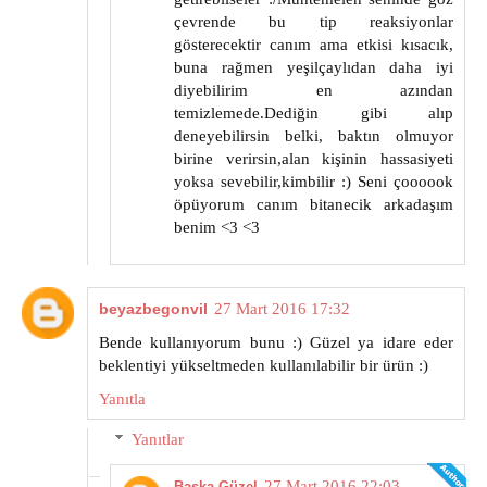
çevrende bu tip reaksiyonlar
gösterecektir canım ama etkisi kısacık,
buna rağmen yeşilçaylıdan daha iyi
diyebilirim en azından
temizlemede.Dediğin gibi alıp
deneyebilirsin belki, baktın olmuyor
birine verirsin,alan kişinin hassasiyeti
yoksa sevebilir,kimbilir :) Seni çoooook
öpüyorum canım bitanecik arkadaşım
benim <3 <3
beyazbegonvil
27 Mart 2016 17:32
Bende kullanıyorum bunu :) Güzel ya idare eder
beklentiyi yükseltmeden kullanılabilir bir ürün :)
Yanıtla
Yanıtlar
27 Mart 2016 22:03
Başka Güzel