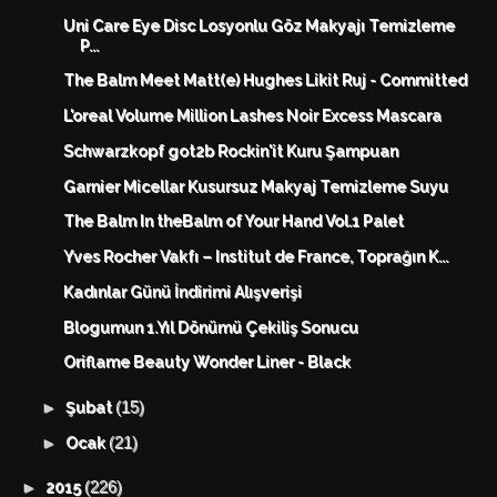
Uni Care Eye Disc Losyonlu Göz Makyajı Temizleme
P...
The Balm Meet Matt(e) Hughes Likit Ruj - Committed
L'oreal Volume Million Lashes Noir Excess Mascara
Schwarzkopf got2b Rockin'it Kuru Şampuan
Garnier Micellar Kusursuz Makyaj Temizleme Suyu
The Balm In theBalm of Your Hand Vol.1 Palet
Yves Rocher Vakfı – Institut de France, Toprağın K...
Kadınlar Günü İndirimi Alışverişi
Blogumun 1.Yıl Dönümü Çekiliş Sonucu
Oriflame Beauty Wonder Liner - Black
(15)
►
Şubat
(21)
►
Ocak
(226)
►
2015