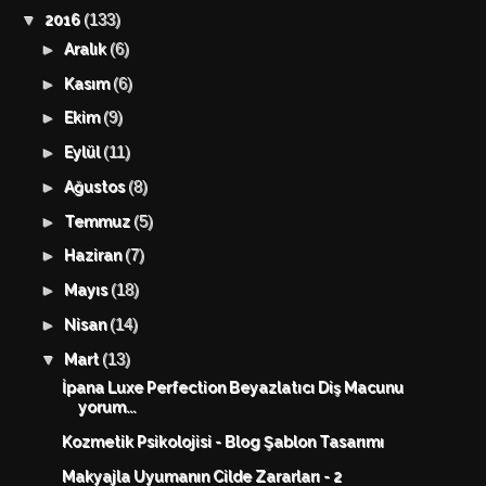
(133)
▼
2016
(6)
►
Aralık
(6)
►
Kasım
(9)
►
Ekim
(11)
►
Eylül
(8)
►
Ağustos
(5)
►
Temmuz
(7)
►
Haziran
(18)
►
Mayıs
(14)
►
Nisan
(13)
▼
Mart
İpana Luxe Perfection Beyazlatıcı Diş Macunu
yorum...
Kozmetik Psikolojisi - Blog Şablon Tasarımı
Makyajla Uyumanın Cilde Zararları - 2