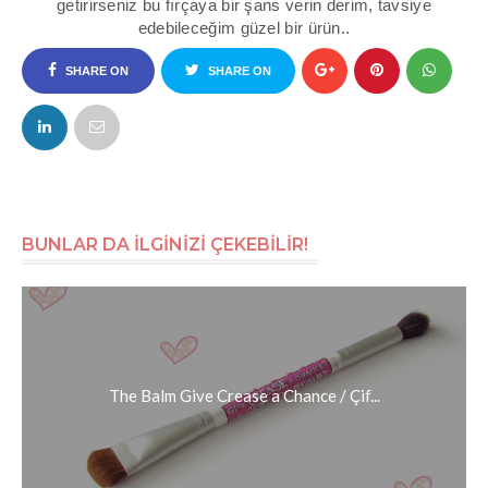
getirirseniz bu fırçaya bir şans verin derim, tavsiye
edebileceğim güzel bir ürün..
SHARE ON
SHARE ON
FACEBOOK
TWITTER
BUNLAR DA İLGİNİZİ ÇEKEBİLİR!
The Balm Give Crease a Chance / Çif...