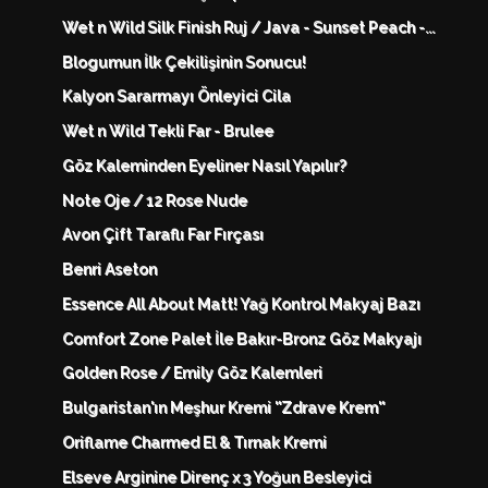
Wet n Wild Silk Finish Ruj / Java - Sunset Peach -...
Blogumun İlk Çekilişinin Sonucu!
Kalyon Sararmayı Önleyici Cila
Wet n Wild Tekli Far - Brulee
Göz Kaleminden Eyeliner Nasıl Yapılır?
Note Oje / 12 Rose Nude
Avon Çift Taraflı Far Fırçası
Benri Aseton
Essence All About Matt! Yağ Kontrol Makyaj Bazı
Comfort Zone Palet İle Bakır-Bronz Göz Makyajı
Golden Rose / Emily Göz Kalemleri
Bulgaristan'ın Meşhur Kremi ''Zdrave Krem''
Oriflame Charmed El & Tırnak Kremi
Elseve Arginine Direnç x 3 Yoğun Besleyici