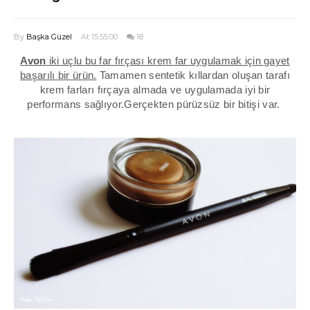
By
Başka Güzel
At 15:55:00
18
Avon
iki uçlu bu far fırçası krem far uygulamak için gayet
başarılı bir ürün.
Tamamen sentetik kıllardan oluşan tarafı
krem farları fırçaya almada ve uygulamada iyi bir
performans sağlıyor.Gerçekten pürüzsüz bir bitişi var.