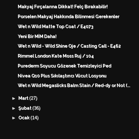
Makyaj Fırçalarına Dikkat! Felç Bırakabilir!
Porselen Makyaj Hakkında Bilinmesi Gerekenler
Wet n Wild Matte Top Coat / E4073
Yeni Bir MİM Daha!
Wet n Wild - Wild Shine Oje / Casting Call - E462
Rimmel London Kate Moss Ruj / 104
Purederm Soyucu Gözenek Temizleyici Ped
Nivea Q10 Plus Sıkılaştırıcı Vücut Losyonu
Wet n Wild Megaslicks Balm Stain / Red-dy or Not (...
(27)
►
Mart
(36)
►
Şubat
(14)
►
Ocak