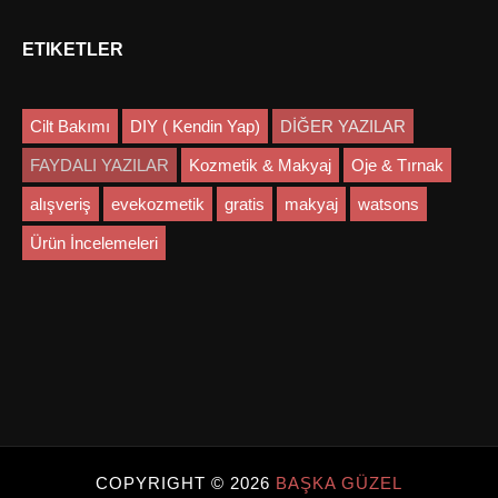
ETIKETLER
Cilt Bakımı
DIY ( Kendin Yap)
DİĞER YAZILAR
FAYDALI YAZILAR
Kozmetik & Makyaj
Oje & Tırnak
alışveriş
evekozmetik
gratis
makyaj
watsons
Ürün İncelemeleri
COPYRIGHT ©
2026
BAŞKA GÜZEL